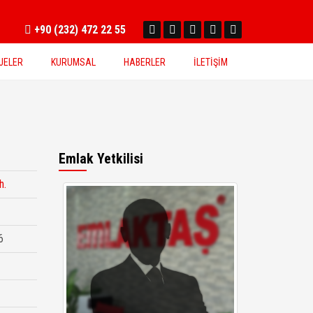
+90 (232) 472 22 55
JELER
KURUMSAL
HABERLER
İLETİŞİM
Emlak Yetkilisi
h.
6