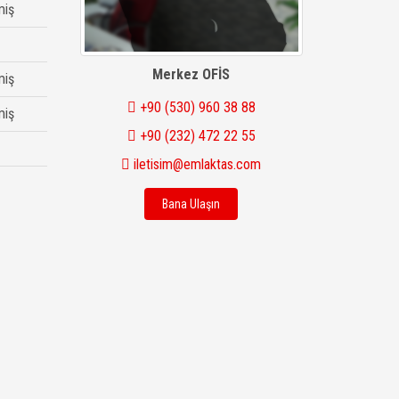
miş
Merkez OFİS
miş
+90 (530) 960 38 88
miş
+90 (232) 472 22 55
iletisim@emlaktas.com
Bana Ulaşın