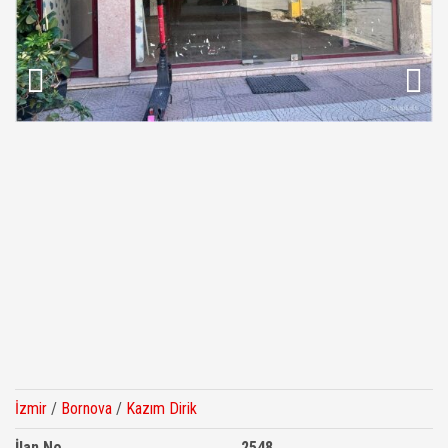
İzmir
/
Bornova
/
Kazım Dirik
İlan No
2548