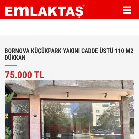
Toggl
naviga
BORNOVA KÜÇÜKPARK YAKINI CADDE ÜSTÜ 110 M2
DÜKKAN
75.000 TL